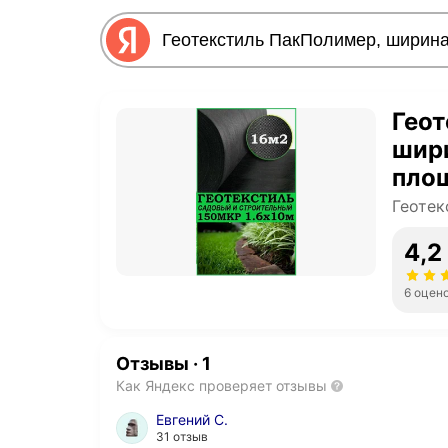
Геот
шири
площ
Геотек
4,2
6 оцен
Отзывы
·
1
Как Яндекс проверяет отзывы
Евгений С.
31 отзыв