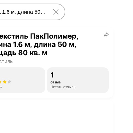
екстиль ПакПолимер,
на 1.6 м, длина 50 м,
адь 80 кв. м
стиль
1
отзыв
ок
Читать отзывы