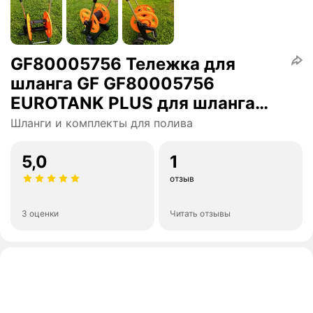
GF80005756 Тележка для
шланга GF GF80005756
EUROTANK PLUS для шланга
60м в комплекте со шлангом
Шланги и комплекты для полива
1/2 20м, цена за 1 шт
5,0
1
отзыв
3 оценки
Читать отзывы