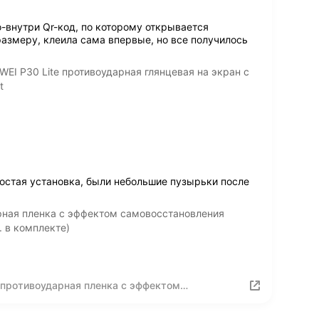
-внутри Qr-код, по которому открывается
размеру, клеила сама впервые, но все получилось
EI P30 Lite противоударная глянцевая на экран с
t
остая установка, были небольшие пузырьки после
рная пленка с эффектом самовосстановления
. в комплекте)
 противоударная пленка с эффектом
HUAWEI P30 Lite (2 шт. в комплекте)