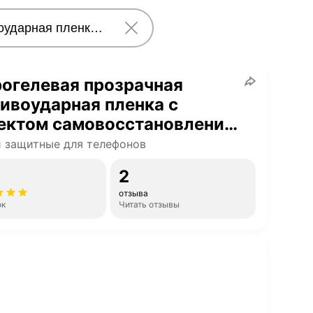
огелевая прозрачная
ивоударная пленка с
ектом самовосстановления
ium Product на экран
 защитные для телефонов
EI P30 Lite (2 шт. в
2
лекте)
отзыва
ок
Читать отзывы