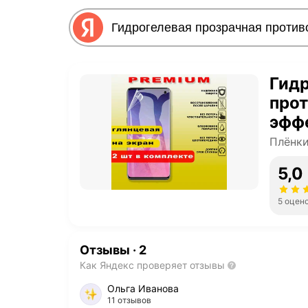
Гидр
прот
эфф
Prem
Плёнки
HUAW
5,0
комп
5 оцен
Отзывы
·
2
Как Яндекс проверяет отзывы
Ольга Иванова
11 отзывов