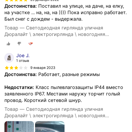
Достоинства:
Поставил на улице, на даче, на елку,
на участке ... на, на, на )))) Пока исправно работает.
Был снег с дождем - выдержала.
Товар — Светодиодная гирлянда уличная
Дюралайт \ электрогирлянда \ новогодняя
гирлянда, 10м, разноцветная\ GirLand
Joe J.
1 отзыв
9 января 2023
Достоинства:
Работает, разные режимы
Недостатки:
Класс пылевлагозащиты IP44 вместо
заявленного IP67. Местами наружу торчит голый
провод. Короткий сетевой шнур.
Товар — Светодиодная гирлянда уличная
Дюралайт \ электрогирлянда \ новогодняя
гирлянда, 10м, разноцветная\ GirLand