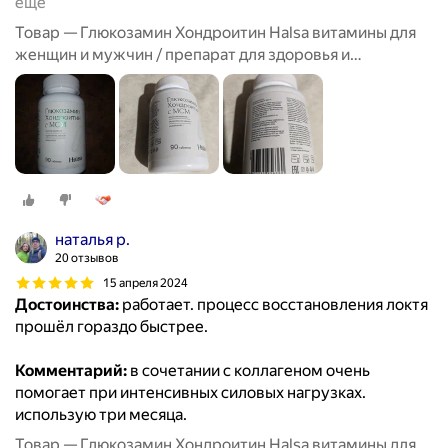
ещё
Товар — Глюкозамин Хондроитин Halsa витамины для
женщин и мужчин / препарат для здоровья и
восстановления хрящевой ткани, суставов и связок, 90
таблеток
наталья р.
20 отзывов
15 апреля 2024
Достоинства:
работает. процесс восстановления локтя
прошёл гораздо быстрее.
Комментарий:
в сочетании с коллагеном очень
помогает при интенсивных силовых нагрузках.
использую три месяца.
Товар — Глюкозамин Хондроитин Halsa витамины для