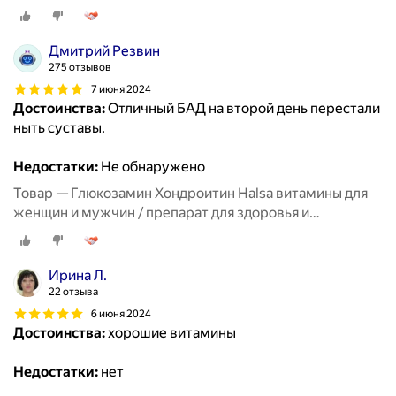
восстановления хрящевой ткани, суставов и связок, 90
таблеток
Дмитрий Резвин
275 отзывов
7 июня 2024
Достоинства:
Отличный БАД на второй день перестали
ныть суставы.
Недостатки:
Не обнаружено
Товар — Глюкозамин Хондроитин Halsa витамины для
женщин и мужчин / препарат для здоровья и
восстановления хрящевой ткани, суставов и связок, 90
таблеток
Ирина Л.
22 отзыва
6 июня 2024
Достоинства:
хорошие витамины
Недостатки:
нет