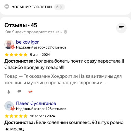
Большие таблетки
6
Отзывы
·
45
Как Яндекс проверяет отзывы
belkov igor
Надёжный автор
527 отзывов
9 июня 2024
Достоинства:
Коленка болеть почти сразу перестала!!!
Спасибо продавцу товара!!!
Товар — Глюкозамин Хондроитин Halsa витамины для
женщин и мужчин / препарат для здоровья и
восстановления хрящевой ткани, суставов и связок, 90
таблеток
Павел Суслиганов
Надёжный автор
128 отзывов
16 апреля 2024
Достоинства:
Великолепный комплекс. 90 штук ровно
на месяц