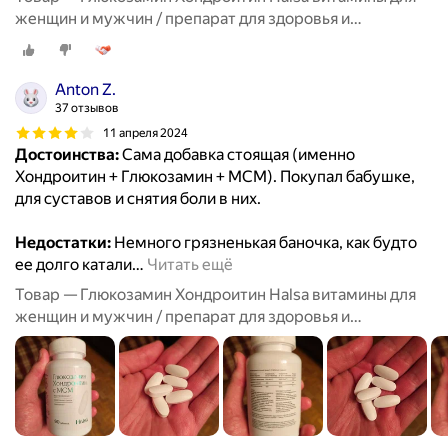
женщин и мужчин / препарат для здоровья и
восстановления хрящевой ткани, суставов и связок, 90
таблеток
Anton Z.
37 отзывов
11 апреля 2024
Достоинства:
Сама добавка стоящая (именно
Хондроитин + Глюкозамин + МСМ). Покупал бабушке,
для суставов и снятия боли в них.
Недостатки:
Немного грязненькая баночка, как будто
ее долго катали
…
Читать ещё
Товар — Глюкозамин Хондроитин Halsa витамины для
женщин и мужчин / препарат для здоровья и
восстановления хрящевой ткани, суставов и связок, 90
таблеток