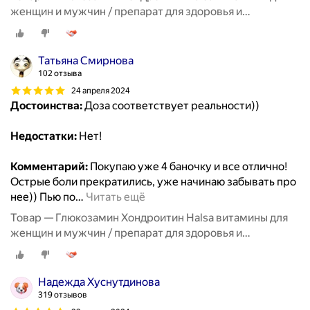
женщин и мужчин / препарат для здоровья и
восстановления хрящевой ткани, суставов и связок, 90
таблеток
Татьяна Смирнова
102 отзыва
24 апреля 2024
Достоинства:
Доза соответствует реальности))
Недостатки:
Нет!
Комментарий:
Покупаю уже 4 баночку и все отлично!
Острые боли прекратились, уже начинаю забывать про
нее)) Пью по
…
Читать ещё
Товар — Глюкозамин Хондроитин Halsa витамины для
женщин и мужчин / препарат для здоровья и
восстановления хрящевой ткани, суставов и связок, 90
таблеток
Надежда Хуснутдинова
319 отзывов