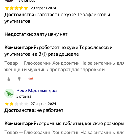
46 отзывов
29 апреля 2024
Достоинства:
работает не хуже Терафлексов и
ультиматов.
Недостатки:
за эту цену нет
Комментарий:
работает не хуже Терафлексов и
ультиматов и в 3 (!) раза дешевле
Товар — Глюкозамин Хондроитин Halsa витамины для
женщин и мужчин / препарат для здоровья и
восстановления хрящевой ткани, суставов и связок, 90
таблеток
Вики Менглишева
3 отзыва
27 апреля 2024
Достоинства:
не работает
Комментарий:
огромные таблетки, конские размеры
Товар — Глюкозамин Хондроитин Halsa витамины для