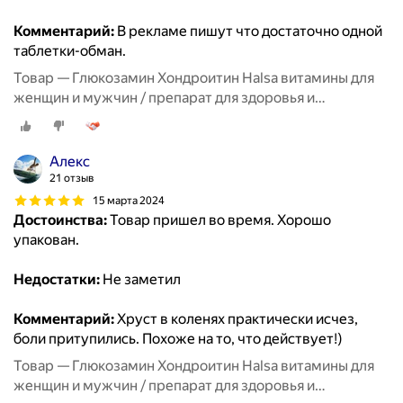
Комментарий:
В рекламе пишут что достаточно одной
таблетки-обман.
Товар — Глюкозамин Хондроитин Halsa витамины для
женщин и мужчин / препарат для здоровья и
восстановления хрящевой ткани, суставов и связок, 90
таблеток
Алекс
21 отзыв
15 марта 2024
Достоинства:
Товар пришел во время. Хорошо
упакован.
Недостатки:
Не заметил
Комментарий:
Хруст в коленях практически исчез,
боли притупились. Похоже на то, что действует!)
Товар — Глюкозамин Хондроитин Halsa витамины для
женщин и мужчин / препарат для здоровья и