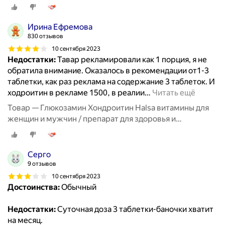
Ирина Ефремова
830 отзывов
10 сентября 2023
Недостатки:
Тавар рекламировали как 1 порция, я не
обратила внимание. Оказалось в рекомендации от1-3
таблетки, как раз реклама на содержание 3 таблеток. И
ходроитин в рекламе 1500, в реалии
…
Читать ещё
Товар — Глюкозамин Хондроитин Halsa витамины для
женщин и мужчин / препарат для здоровья и
восстановления хрящевой ткани, суставов и связок, 90
таблеток
Серго
9 отзывов
10 сентября 2023
Достоинства:
Обычный
Недостатки:
Суточная доза 3 таблетки-баночки хватит
на месяц.