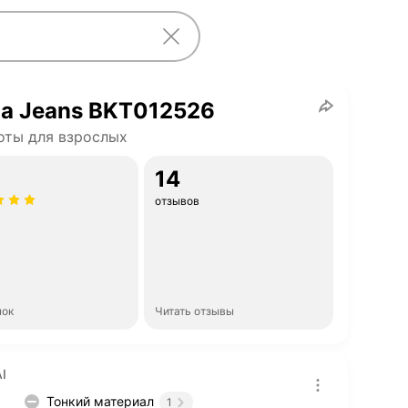
ia Jeans BKT012526
ты для взрослых
14
отзывов
нок
Читать отзывы
I
Тонкий материал
1