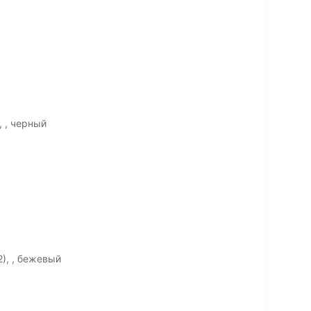
, , черный
2), , бежевый