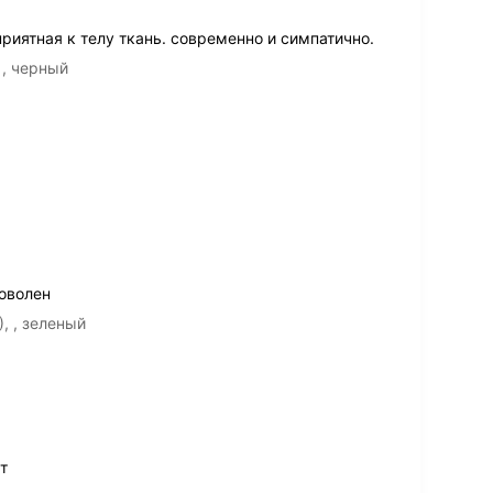
иятная к телу ткань. современно и симпатично.
 , черный
оволен
, , зеленый
т