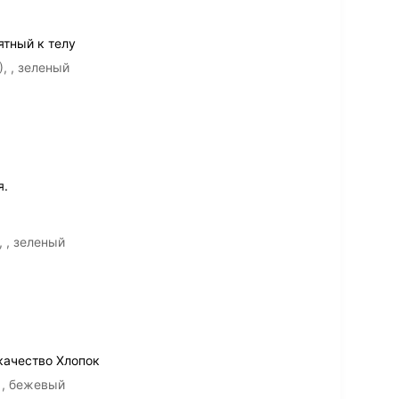
ятный к телу
, , зеленый
я.
, , зеленый
качество Хлопок
, , бежевый