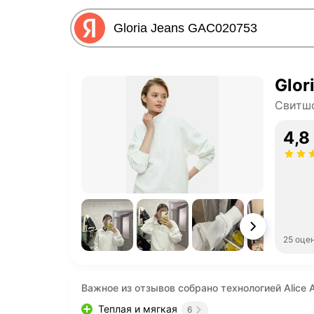
Glor
Свитшо
4,8
25 оце
Важное из отзывов собрано технологией Alice A
Теплая и мягкая
6