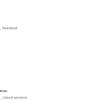
 , бежевый
тягон
, , серый меланж