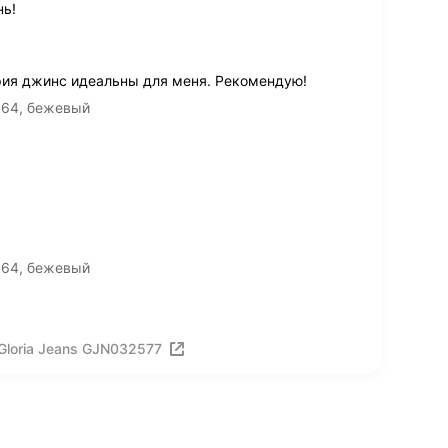
нь!
рия джинс идеальны для меня. Рекомендую!
164, бежевый
164, бежевый
Gloria Jeans GJN032577