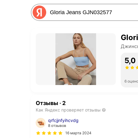
Glor
Джинс
5,0
6 оцен
Отзывы
·
2
Как Яндекс проверяет отзывы
qrfcjjnfyihcvdg
8 отзывов
16 марта 2024