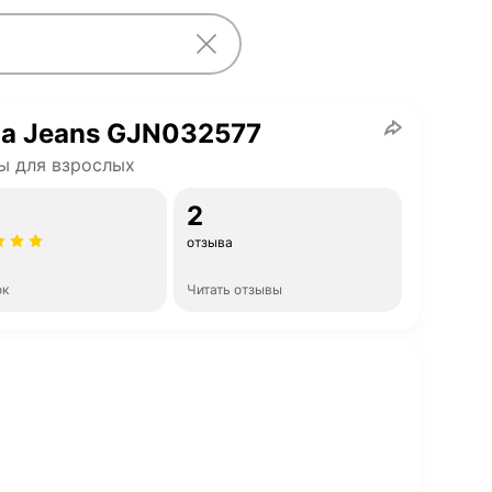
ia Jeans GJN032577
ы для взрослых
2
отзыва
ок
Читать отзывы