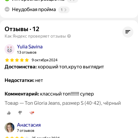
Неудобная пройма
1
Отзывы
·
12
Как Яндекс проверяет отзывы
Yulia Savina
13 отзывов
9 октября 2024
Достоинства:
хороший топ,круто выглядит
Недостатки:
нет
Комментарий:
классный топ!!!!!!! супер
Товар — Топ Gloria Jeans, размер S (40-42), чёрный
Анастасия
7 отзывов