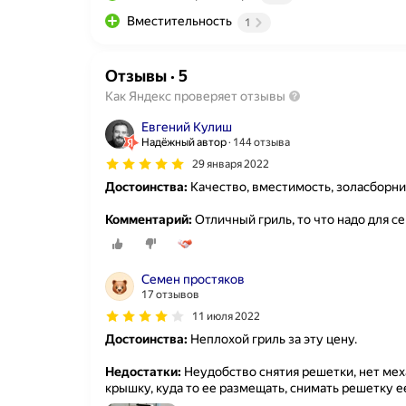
Вместительность
1
Отзывы
·
5
Как Яндекс проверяет отзывы
Евгений Кулиш
Надёжный автор
144 отзыва
29 января 2022
Достоинства:
Качество, вместимость, золасборни
Комментарий:
Отличный гриль, то что надо для с
Семен простяков
17 отзывов
11 июля 2022
Достоинства:
Неплохой гриль за эту цену.
Недостатки:
Неудобство снятия решетки, нет ме
крышку, куда то ее размещать, снимать решетку е