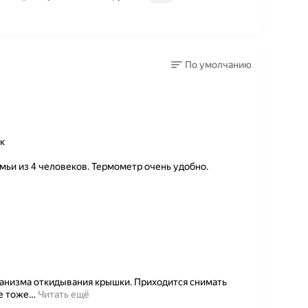
По умолчанию
к
емьи из 4 человеков. Термометр очень удобно.
ханизма откидывания крышки. Приходится снимать
е тоже
…
Читать ещё