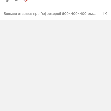
60*40*40
Больше отзывов про Гофрокороб 600x400x400 мм
Т-24