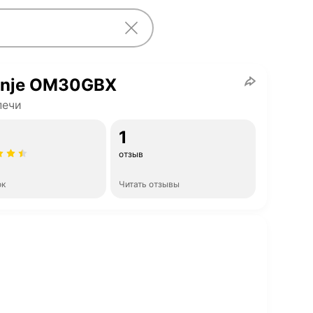
enje OM30GBX
печи
1
отзыв
ок
Читать отзывы