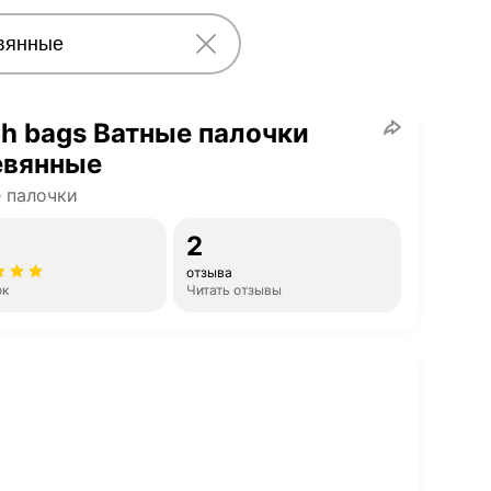
h bags Ватные палочки
евянные
 палочки
2
отзыва
ок
Читать отзывы