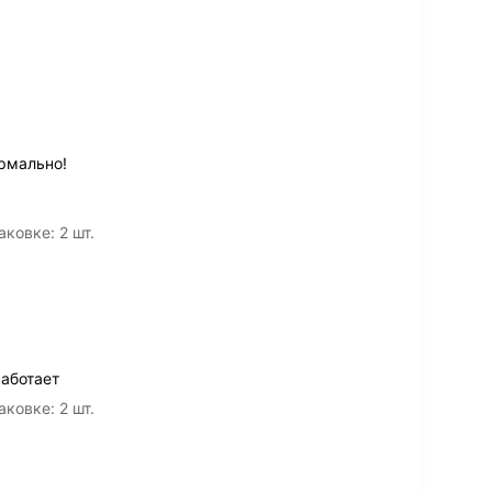
рмально!
аковке: 2 шт.
работает
аковке: 2 шт.