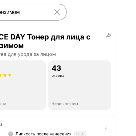
E DAY Тонер для лица с
нзимом
ва для ухода за лицом
43
отзыва
енка
Читать отзывы
I
Липкость после нанесения
11