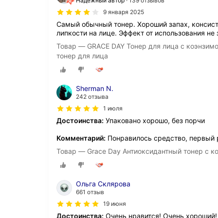
Надёжный автор
139 отзывов
9 января 2025
Самый обычный тонер. Хороший запах, консист
липкости на лице. Эффект от использования не 
Товар — GRACE DAY Тонер для лица с коэнзимом
тонер для лица
Sherman N.
242 отзыва
1 июля
Достоинства:
Упаковано хорошо, без порчи
Комментарий:
Понравилось средство, первый 
Товар — Grace Day Антиоксидантный тонер с ко
Ольга Склярова
661 отзыв
19 июня
Достоинства:
Очень нравится! Очень хороший!