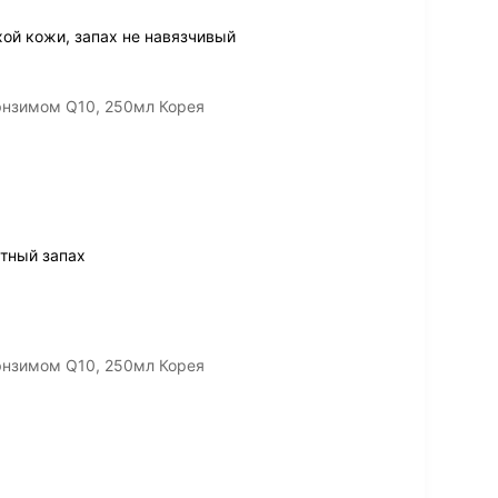
ой кожи, запах не навязчивый
энзимом Q10, 250мл Корея
тный запах
энзимом Q10, 250мл Корея