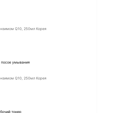
энзимом Q10, 250мл Корея
а посое умывания
энзимом Q10, 250мл Корея
абочий тонер