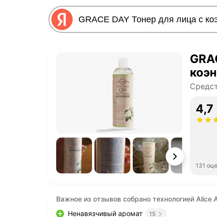
GRAC
коэ
Средст
4,7
131 оц
Важное из отзывов собрано технологией Alice A
Ненавязчивый аромат
15