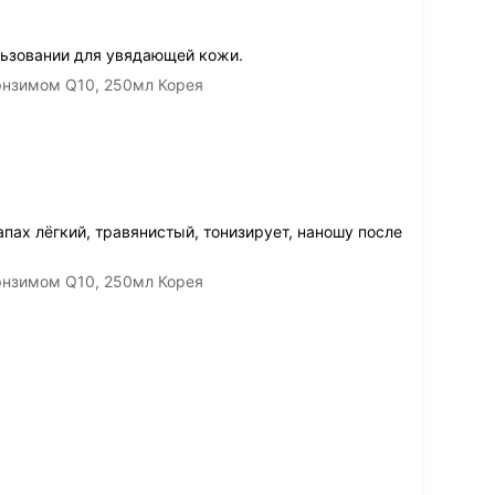
льзовании для увядающей кожи.
энзимом Q10, 250мл Корея
апах лёгкий, травянистый, тонизирует, наношу после
энзимом Q10, 250мл Корея