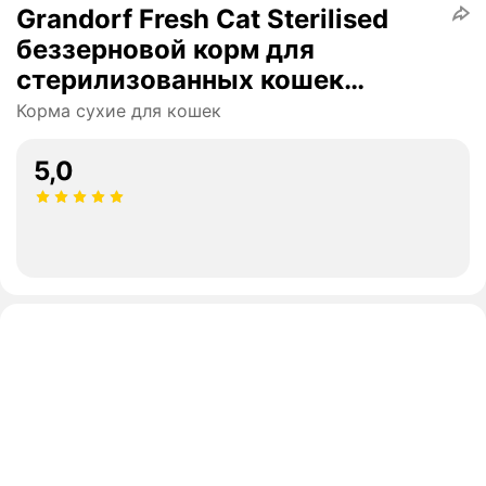
Grandorf Fresh Cat Sterilised
беззерновой корм для
стерилизованных кошек
Ягненок с бататом, 400 г.
Корма сухие для кошек
5,0