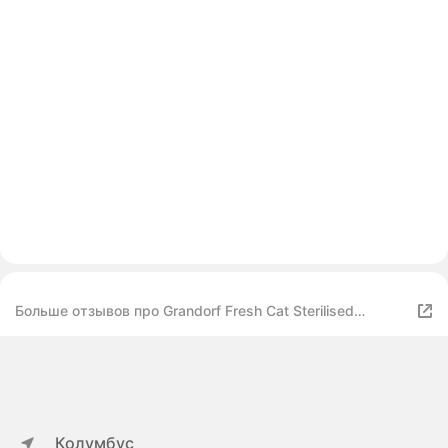
Больше отзывов про Grandorf Fresh Cat Sterilised
беззерновой корм для стерилизованных кошек Ягненок
с бататом, 400 г.
Колумбус