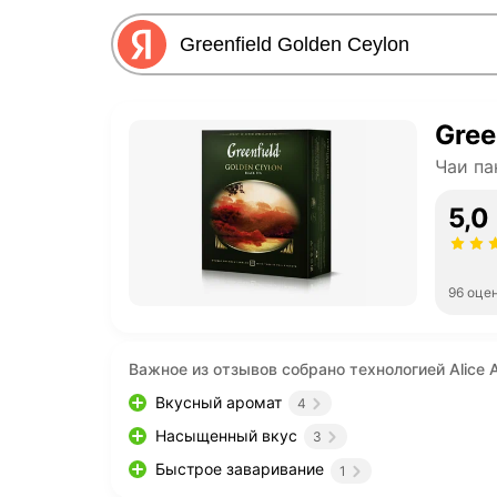
Gree
Чаи па
5,0
96 оце
Важное из отзывов собрано технологией Alice A
Вкусный аромат
4
Насыщенный вкус
3
Быстрое заваривание
1