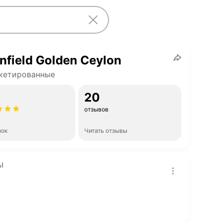
nfield Golden Ceylon
кетированные
20
отзывов
нок
Читать отзывы
I