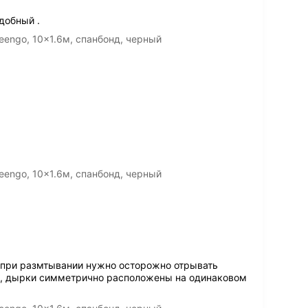
добный .
engo, 10x1.6м, спанбонд, черный
engo, 10x1.6м, спанбонд, черный
и при размтывании нужно осторожно отрывать
но, дырки симметрично расположены на одинаковом