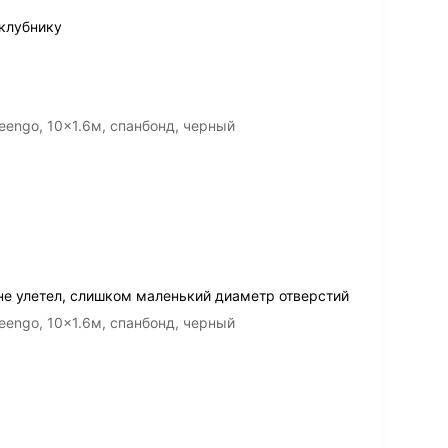
 клубнику
engo, 10x1.6м, спанбонд, черный
не улетел, слишком маленький диаметр отверстий
engo, 10x1.6м, спанбонд, черный