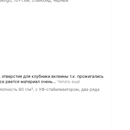
engo, 10x1.6м, спанбонд, черный
, отверстия для клубники вклеины т.к. прожигались
се рвется материал очень
…
Читать ещё
лотность 60 г/м², с УФ-стабилизатором, два ряда