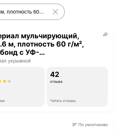
ериал мульчирующий,
.6 м, плотность 60 г/м²,
бонд с УФ-
илизатором, четыре ряда
иал укрывной
орации, чёрный, Greengo
42
отзыва
нки
Читать отзывы
По умолчанию