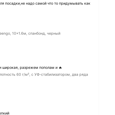
ля посадки,не надо самой что то придумывать как
engo, 10x1.6м, спанбонд, черный
ки широкая, разрежем пополам и 🔥
лотность 60 г/м², с УФ-стабилизатором, два ряда
епкий