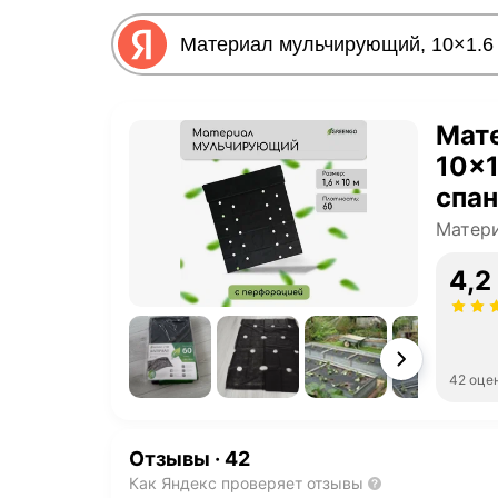
Мат
10×1
спан
стаб
Матер
перф
4,2
42 оце
Отзывы
·
42
Как Яндекс проверяет отзывы