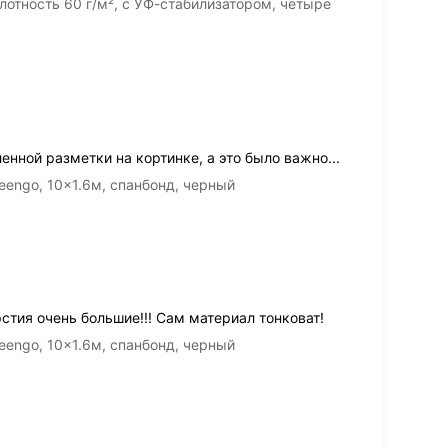
лотность 60 г/м², с УФ-стабилизатором, четыре
нной разметки на кортинке, а это было важно...
engo, 10x1.6м, спанбонд, черный
рстия очень большие!!! Сам материал тонковат!
engo, 10x1.6м, спанбонд, черный