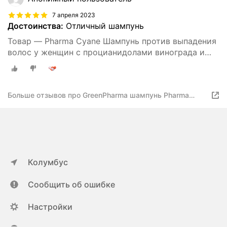
7 апреля 2023
Достоинства:
Отличный шампунь
Товар — Pharma Cyane Шампунь против выпадения
волос у женщин с процианидолами винограда и
гинкго билоба 500мл
Больше отзывов про GreenPharma шампунь Pharma
Cyane против выпадения волос у женщин с
процианидолами винограда и гинкго билоба, 500 мл
Колумбус
Сообщить об ошибке
Настройки