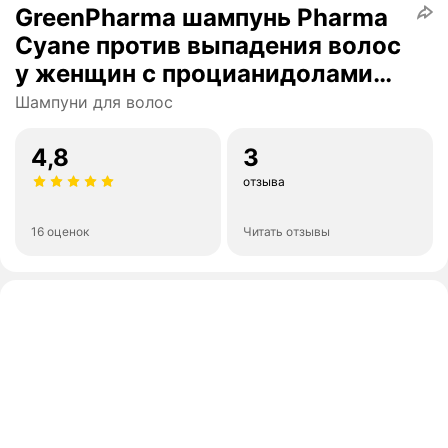
GreenPharma шампунь Pharma
Cyane против выпадения волос
у женщин с процианидолами
винограда и гинкго билоба, 500
Шампуни для волос
мл
4,8
3
отзыва
16 оценок
Читать отзывы