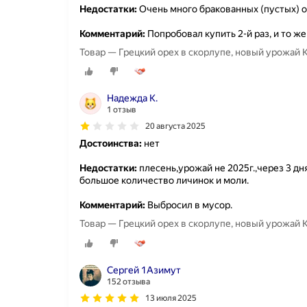
Недостатки:
Очень много бракованных (пустых) о
Комментарий:
Попробовал купить 2-й раз, и то же
Товар — Грецкий орех в скорлупе, новый урожай 
Надежда К.
1 отзыв
20 августа 2025
Достоинства:
нет
Недостатки:
плесень,урожай не 2025г.,через 3 дн
большое количество личинок и моли.
Комментарий:
Выбросил в мусор.
Товар — Грецкий орех в скорлупе, новый урожай 
Сергей 1Азимут
152 отзыва
13 июля 2025