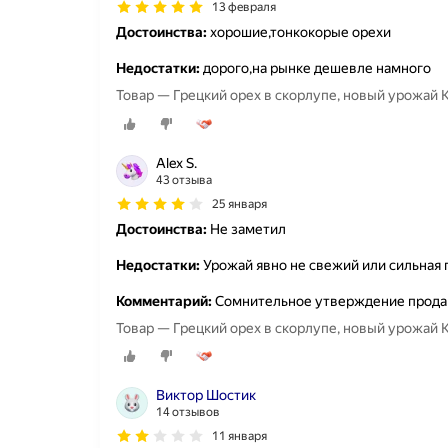
13 февраля
Достоинства:
хорошие,тонкокорые орехи
Недостатки:
дорого,на рынке дешевле намного
Товар — Грецкий орех в скорлупе, новый урожай 
Alex S.
43 отзыва
25 января
Достоинства:
Не заметил
Недостатки:
Урожай явно не свежий или сильная 
Комментарий:
Сомнительное утверждение продав
Товар — Грецкий орех в скорлупе, новый урожай К
Виктор Шостик
14 отзывов
11 января