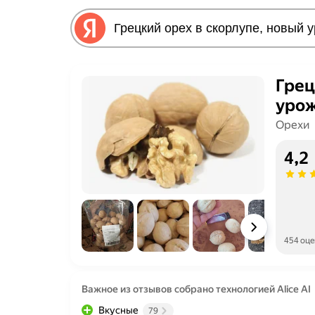
Грец
урож
Орехи
4,2
454 оц
Важное из отзывов собрано технологией Alice AI
Вкусные
79