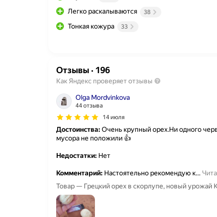
Легко раскалываются
38
Тонкая кожура
33
Отзывы
·
196
Как Яндекс проверяет отзывы
Olga Mordvinkova
44 отзыва
14 июля
Достоинства:
Очень крупный орех.Ни одного черв
мусора не положили 👍
Недостатки:
Нет
Комментарий:
Настоятельно рекомендую к
…
Чита
Товар — Грецкий орех в скорлупе, новый урожай 