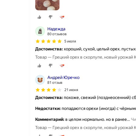
Надежда
80 отзывов
5 июля
Достоинства:
хороший, сухой, целый орех. пустых
Товар — Грецкий орех в скорлупе, новый урожай 
Андрей Юречко
81 отзыв
21 июня
Достоинства:
похоже, свежий (позднеосенний) с
Недостатки:
попадаются орехи (иногда) с чёрным
Комментарий:
в целом нормально. но в ранее
…
Чи
Товар — Грецкий орех в скорлупе, новый урожай 