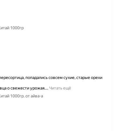
Китай 1000гр
пересортица, попадались совсем сухие, старые орехи
ца о свежести урожая.
…
Читать ещё
итай 1000гр. от айва-а