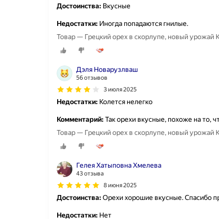
Достоинства:
Вкусные
Недостатки:
Иногда попадаются гнилые.
Товар — Грецкий орех в скорлупе, новый урожай 
Дэля Новарузлваш
56 отзывов
3 июля 2025
Недостатки:
Колется нелегко
Комментарий:
Так орехи вкусные, похоже на то, 
Товар — Грецкий орех в скорлупе, новый урожай К
Гелея Хатыповна Хмелева
43 отзыва
8 июня 2025
Достоинства:
Орехи хорошие вкусные. Спасибо пр
Недостатки:
Нет