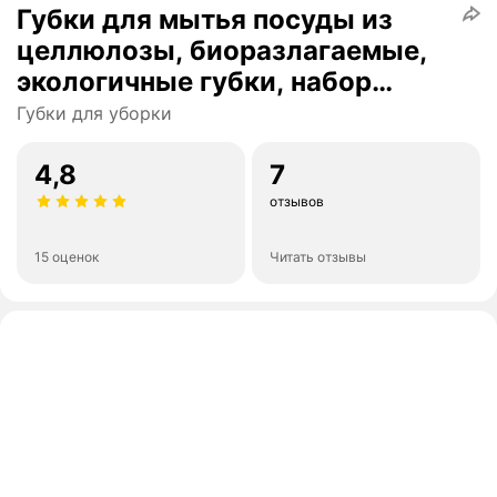
Губки для мытья посуды из
целлюлозы, биоразлагаемые,
экологичные губки, набор
губок 4 шт. 8,5 см х 6,5 см,
Губки для уборки
Home Oasis
4,8
7
отзывов
15 оценок
Читать отзывы