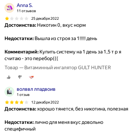
Anna S.
11 отзывов
25 декабря 2022
Достоинства:
Никотин 0, вкус норм
Недостатки:
Вышла из строя за 1!!!!! день
Комментарий:
Купить систему на 1 день за 1,5 т р я
считаю - это перебор(((
Товар — Витаминный ингалятор GULT HUNTER
волввл лпадвоив
1 отзыв
12 декабря 2022
Достоинства:
хорошо тянется, без никотина, полезная
Недостатки:
лично для меня вкус довольно
специфичный