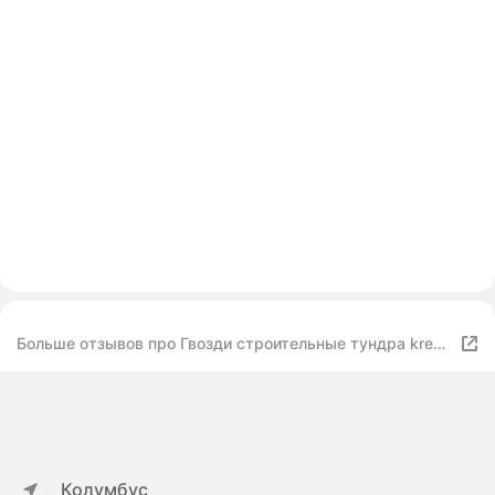
Больше отзывов про Гвозди строительные тундра krep,
3х80 мм, без покрытия, 0.2 кг
Колумбус