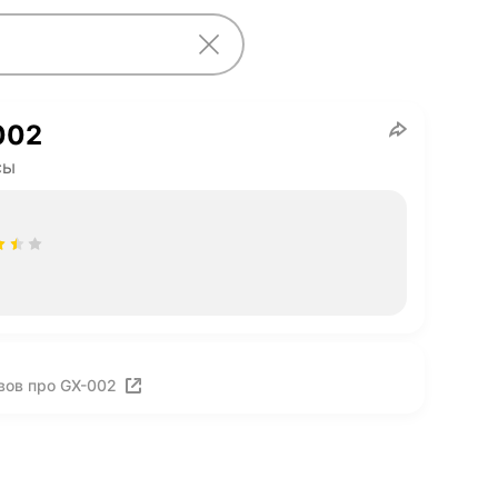
002
сы
вов про GX-002