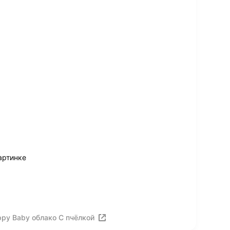
артинке
py Baby облако С пчёлкой