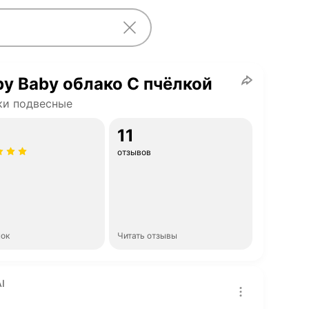
y Baby облако С пчёлкой
ки подвесные
11
отзывов
нок
Читать отзывы
I