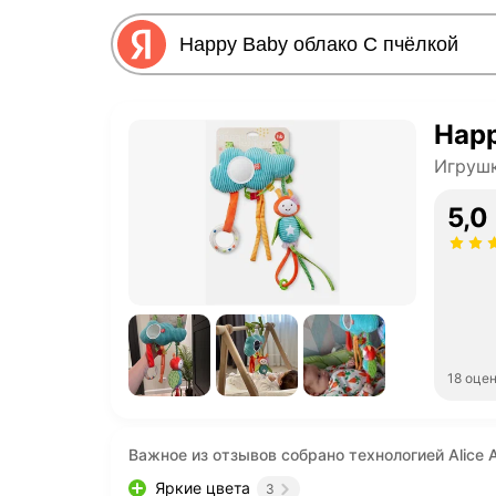
Happ
Игруш
5,0
18 оце
Важное из отзывов собрано технологией Alice A
Яркие цвета
3