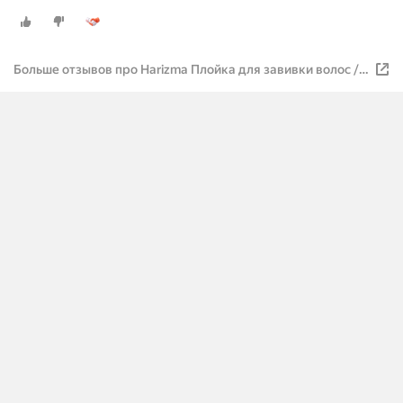
Больше отзывов про Harizma Плойка для завивки волос /
Frizzle h10333, 9 мм, 32 Вт, белый