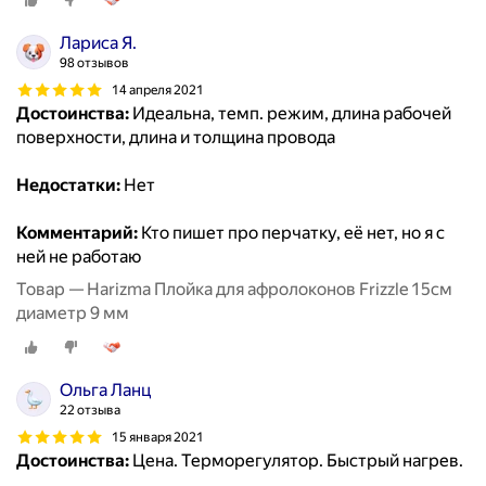
Лариса Я.
98 отзывов
14 апреля 2021
Достоинства:
Идеальна, темп. режим, длина рабочей
поверхности, длина и толщина провода
Недостатки:
Нет
Комментарий:
Кто пишет про перчатку, её нет, но я с
ней не работаю
Товар — Harizma Плойка для афролоконов Frizzle 15см
диаметр 9 мм
Ольга Ланц
22 отзыва
15 января 2021
Достоинства:
Цена. Терморегулятор. Быстрый нагрев.