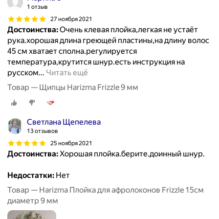
1 отзыв
27 ноября 2021
Достоинства:
Очень клевая плойка,легкая не устаёт
рука.хорошая длина греющей пластины,на длину волос
45 см хватает сполна.регулируется
температура,крутится шнур.есть инструкция на
русском
…
Читать ещё
Товар — Щипцы Harizma Frizzle 9 мм
Светлана Щепелева
13 отзывов
25 ноября 2021
Достоинства:
Хорошая плойка.берите.доинный шнур.
Недостатки:
Нет
Товар — Harizma Плойка для афролоконов Frizzle 15см
диаметр 9 мм