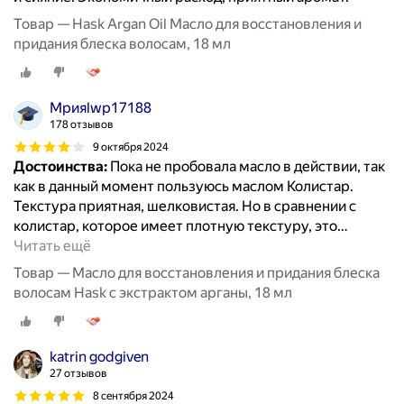
Товар — Hask Argan Oil Масло для восстановления и
придания блеска волосам, 18 мл
Мрияlwp17188
178 отзывов
9 октября 2024
Достоинства:
Пока не пробовала масло в действии, так
как в данный момент пользуюсь маслом Колистар.
Текстура приятная, шелковистая. Но в сравнении с
колистар, которое имеет плотную текстуру, это
…
Читать ещё
Товар — Масло для восстановления и придания блеска
волосам Hask с экстрактом арганы, 18 мл
katrin godgiven
27 отзывов
8 сентября 2024