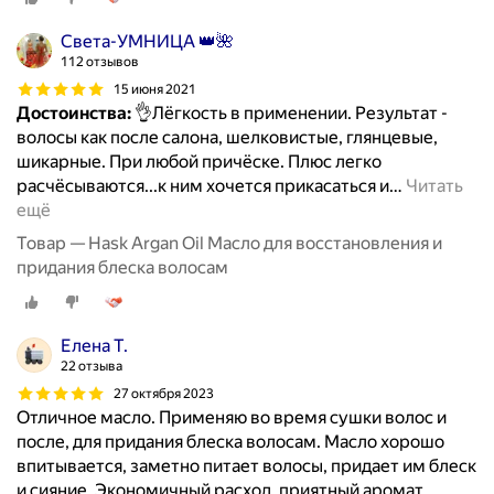
Света-УМНИЦА 👑🌺
112 отзывов
15 июня 2021
Достоинства:
👌Лёгкость в применении. Результат -
волосы как после салона, шелковистые, глянцевые,
шикарные. При любой причёске. Плюс легко
расчёсываются...к ним хочется прикасаться и
…
Читать
ещё
Товар — Hask Argan Oil Масло для восстановления и
придания блеска волосам
Елена Т.
22 отзыва
27 октября 2023
Отличное масло. Применяю во время сушки волос и
после, для придания блеска волосам. Масло хорошо
впитывается, заметно питает волосы, придает им блеск
и сияние. Экономичный расход, приятный аромат.