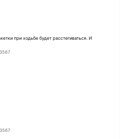
етки при ходьбе будет расстегиваться. И
83567
83567