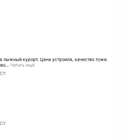
а лыжный курорт. Цена устроила, качество тоже.
тво
…
Читать ещё
GCY
GCY