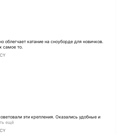
о облегчает катание на сноуборде для новичков.
 самое то.
GCY
советовали эти крепления. Оказались удобные и
ть ещё
GCY