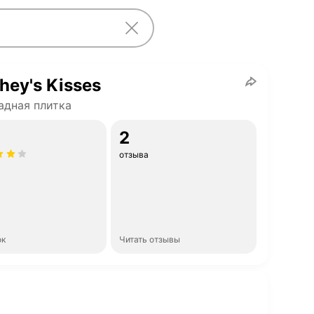
hey's Kisses
дная плитка
2
отзыва
ок
Читать отзывы