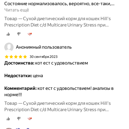
Состояние нормализовалось, вероятно, все-таки,
…
Читать ещё
Товар — Сухой диетический корм для кошек Hill's
Prescription Diet c/d Multicare Urinary Stress при
профилактике цистита и мочекаменной болезни (мкб),
в том числе вызванные стрессом, с курицей 400 г
Анонимный пользователь
30 сентября 2023
Достоинства:
кот ест с удовольствием
Недостатки:
цена
Комментарий:
кот ест с удовольствием! анализы в
норме!!!
Товар — Сухой диетический корм для кошек Hill's
Prescription Diet c/d Multicare Urinary Stress при
профилактике цистита и мочекаменной болезни (мкб),
в том числе вызванные стрессом, с курицей 400 г