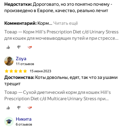
Недостатки:
Дороговато, но это понятно почему -
произведено в Европе, качество, реально лечит
Комментарий:
Корм
…
Читать ещё
Товар — Корм Hill's Prescription Diet c/d Urinary Stress
для кошек для мочевыводящих путей и при стрессе
одновременно курица, 400 г
Zoya
11 отзывов
15 июня 2023
Достоинства:
Коты довольны, едят, так что за ушами
трещит
Товар — Сухой диетический корм для кошек Hill's
Prescription Diet c/d Multicare Urinary Stress при
профилактике цистита и мочекаменной болезни (мкб),
в том числе вызванные стрессом, с курицей 400 г
Никита
6 отзывов