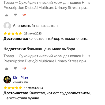
Товар — Сухой диетический корм для кошек Hill's
Prescription Diet c/d Multicare Urinary Stress при
профилактике цистита и мочекаменной болезни (мкб),
в том числе вызванные стрессом, с курицей 400 г
Анонимный пользователь
29 июня 2023
Достоинства:
качественный корм. помог очень.
Недостатки:
большая цена. мало выбора.
Товар — Сухой диетический корм для кошек Hill's
Prescription Diet c/d Multicare Urinary Stress при
профилактике цистита и мочекаменной болезни (мкб),
в том числе вызванные стрессом, с курицей 400 г
KirillPiter
204 отзыва
14 марта 2023
Достоинства:
Качество, кот ест с удовольствием,
шерсть стала лучше