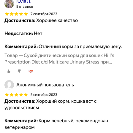
Юля Л.
8 отзывов
7 сентября 2023
Достоинства:
Хорошее качество
Недостатки:
Нет
Комментарий:
Отличный корм за приемлемую цену.
Товар — Сухой диетический корм для кошек Hill's
Prescription Diet c/d Multicare Urinary Stress при
профилактике цистита и мочекаменной болезни (мкб),
в том числе вызванные стрессом, с курицей 400 г
Анонимный пользователь
5 сентября 2023
Достоинства:
Хороший корм, кошка ест с
удовольствием
Комментарий:
Корм лечебный, рекомендован
ветеринаром