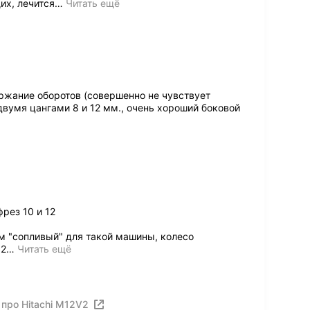
х, лечится
…
Читать ещё
жание оборотов (совершенно не чувствует
 двумя цангами 8 и 12 мм., очень хороший боковой
рез 10 и 12
 "сопливый" для такой машины, колесо
 2
…
Читать ещё
про Hitachi M12V2