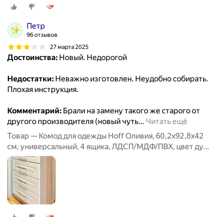
фасады, ЛДСП/стекло, цвет дуб галиано, серый графит
Петр
96 отзывов
27 марта 2025
Достоинства:
Новый. Недорогой
Недостатки:
Неважно изготовлен. Неудобно собирать.
Плохая инструкция.
Комментарий:
Брали на замену такого же старого от
другого производителя (новый чуть
…
Читать ещё
Товар — Комод для одежды Hoff Оливия, 60,2х92,8х42
см, универсальный, 4 ящика, ЛДСП/МДФ/ПВХ, цвет дуб
Сонома, белое дерево