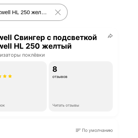
ell Свингер с подсветкой
ell HL 250 желтый
изаторы поклёвки
8
отзывов
нок
Читать отзывы
По умолчанию