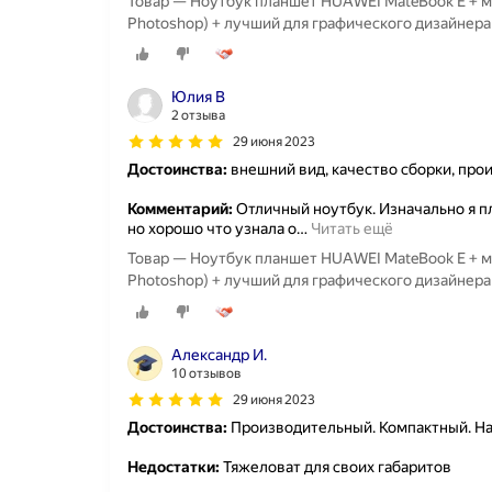
Товар — Ноутбук планшет HUAWEI MateBook E + м
Photoshop) + лучший для графического дизайнера
Юлия В
2 отзыва
29 июня 2023
Достоинства:
внешний вид, качество сборки, про
Комментарий:
Отличный ноутбук. Изначально я пл
но хорошо что узнала о
…
Читать ещё
Товар — Ноутбук планшет HUAWEI MateBook E + м
Photoshop) + лучший для графического дизайнера
Александр И.
10 отзывов
29 июня 2023
Достоинства:
Производительный. Компактный. Н
Недостатки:
Тяжеловат для своих габаритов