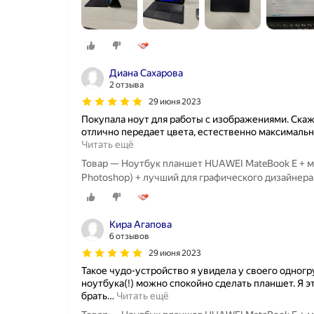
Диана Сахарова
2 отзыва
29 июня 2023
Покупала ноут для работы с изображениями. Скажу
отлично передает цвета, естественно максимальн
Читать ещё
Товар — Ноутбук планшет HUAWEI MateBook E + м
Photoshop) + лучший для графического дизайнера
Кира Агапова
6 отзывов
29 июня 2023
Такое чудо-устройство я увидела у своего одногр
ноутбука(!) можно спокойно сделать планшет. Я э
брать
…
Читать ещё