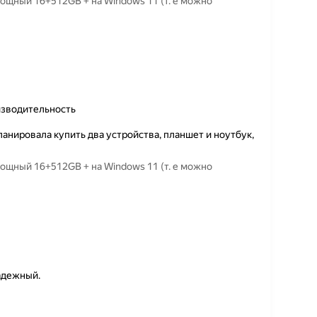
ощный 16+512GB + на Windows 11 (т. е можно
изводительность
анировала купить два устройства, планшет и ноутбук,
ощный 16+512GB + на Windows 11 (т. е можно
адежный.