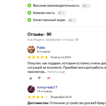
Высокая производительность
53
Компактность
47
Качественный экран
45
Отзывы
·
90
Как Яндекс проверяет отзывы
Pablo
8 отзывов
16 августа 2024
Покупал, как подарок, которым остались очень до
ситуаций не возникло. Приобретался для работы в
просмотра
…
Читать ещё
hrmry+keliz17
14 отзывов
29 декабря 2024
Достоинства:
Отличное устройство для веб-браузи