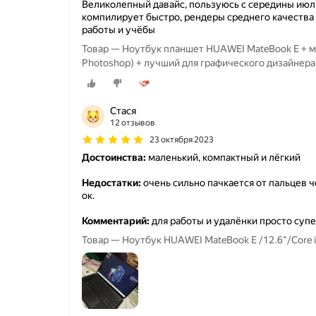
Великолепный давайс, пользуюсь с середины июл
компилирует быстро, рендеры среднего качества
работы и учёбы
Товар — Ноутбук планшет HUAWEI MateBook E + м
Photoshop) + лучший для графического дизайнера
Стася
12 отзывов
23 октября 2023
Достоинства:
маленький, компактный и лёгкий
Недостатки:
очень сильно пачкается от пальцев че
ок.
Комментарий:
для работы и удалёнки просто супе
Товар — Ноутбук HUAWEI MateBook E /12.6"/Core