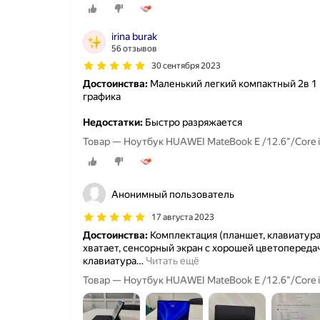
irina burak
56 отзывов
30 сентября 2023
Достоинства:
Маленький легкий компактный 2в 1 
графика
Недостатки:
Быстро разряжается
Товар — Ноутбук HUAWEI MateBook E /12.6"/Core
Анонимный пользователь
17 августа 2023
Достоинства:
Комплектация (планшет, клавиатура,
хватает, сенсорный экран с хорошей цветопередач
клавиатура
…
Читать ещё
Товар — Ноутбук HUAWEI MateBook E /12.6"/Core