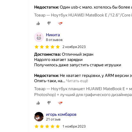
Недостатки:
Один usb-c мало. хотелось бы более
Товар — Ноутбук HUAWEI MateBook E /12.6"/Core
Никита
8 отзывов
2 ноября 2023
Достоинства:
Отличный экран
Надолго хватает зарядки
Получилось даже запустить старые игрушки
Недостатки:
Не хватает герцовки, у ARM версии эт
Опять-таки, на
…
Читать ещё
Товар — Ноутбук планшет HUAWEI MateBook E + м
Photoshop) + лучший для графического дизайнера
игорь комбаров
21 отзыв
1 ноября 2023