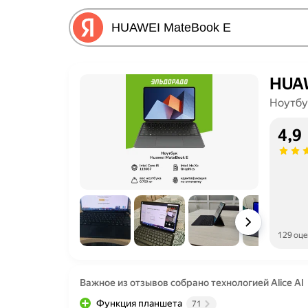
HUAW
Ноутбу
4,9
129 оц
Важное из отзывов собрано технологией Alice AI
Функция планшета
71