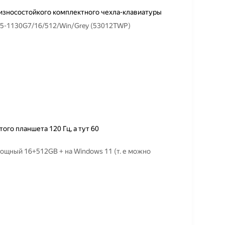
 износостойкого комплектного чехла-клавиатуры
 i5-1130G7/16/512/Win/Grey (53012TWP)
ого планшета 120 Гц, а тут 60
ощный 16+512GB + на Windows 11 (т. е можно