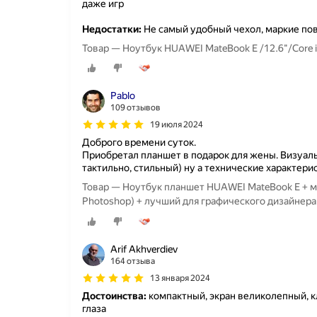
даже игр
Недостатки:
Не самый удобный чехол, маркие пов
Товар — Ноутбук HUAWEI MateBook E /12.6"/Core
Pablo
109 отзывов
19 июля 2024
Доброго времени суток.
Приобретал планшет в подарок для жены. Визуаль
тактильно, стильный) ну а технические характери
Товар — Ноутбук планшет HUAWEI MateBook E + м
Photoshop) + лучший для графического дизайнера
Arif Akhverdiev
164 отзыва
13 января 2024
Достоинства:
компактный, экран великолепный, к
глаза