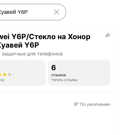
ei Y6P/Стекло на Хонор
Хуавей Y6P
 защитные для телефонов
6
отзывов
нок
Читать отзывы
По умолчанию