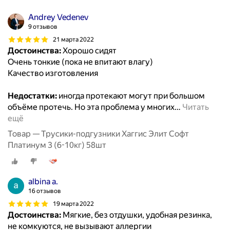
Andrey Vedenev
9 отзывов
21 марта 2022
Достоинства:
Хорошо сидят
Очень тонкие (пока не впитают влагу)
Качество изготовления
Недостатки:
иногда протекают могут при большом
объёме протечь. Но эта проблема у многих
…
Читать
ещё
Товар — Трусики-подгузники Хаггис Элит Софт
Платинум 3 (6-10кг) 58шт
albina a.
16 отзывов
19 марта 2022
Достоинства:
Мягкие, без отдушки, удобная резинка,
не комкуются, не вызывают аллергии