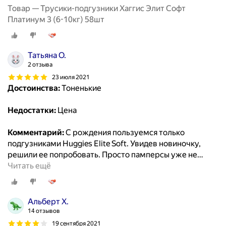
Товар — Трусики-подгузники Хаггис Элит Софт
Платинум 3 (6-10кг) 58шт
Татьяна О.
2 отзыва
23 июля 2021
Достоинства:
Тоненькие
Недостатки:
Цена
Комментарий:
С рождения пользуемся только
подгузниками Huggies Elite Soft. Увидев новиночку,
решили ее попробовать. Просто памперсы уже не
…
Читать ещё
Альберт Х.
14 отзывов
19 сентября 2021