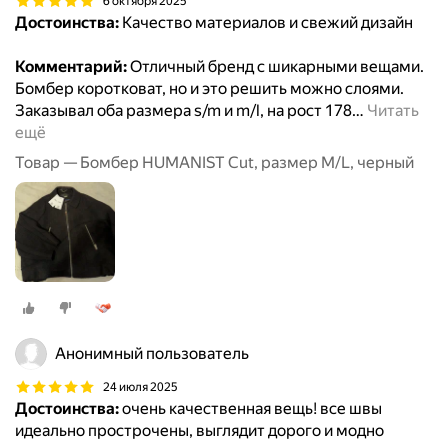
6 октября 2025
Достоинства:
Качество материалов и свежий дизайн
Комментарий:
Отличный бренд с шикарными вещами.
Бомбер коротковат, но и это решить можно слоями.
Заказывал оба размера s/m и m/l, на рост 178
…
Читать
ещё
Товар — Бомбер HUMANIST Cut, размер M/L, черный
Анонимный пользователь
24 июля 2025
Достоинства:
очень качественная вещь! все швы
идеально прострочены, выглядит дорого и модно