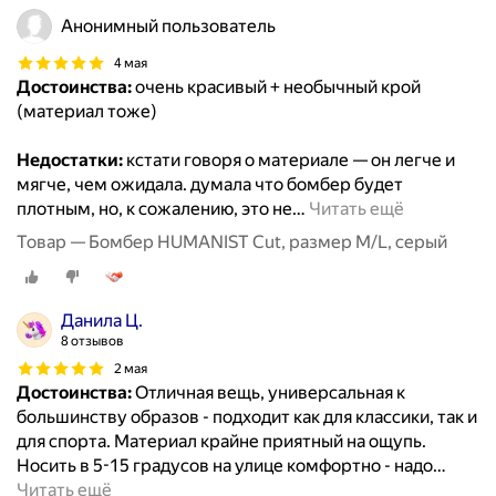
Анонимный пользователь
4 мая
Достоинства:
очень красивый + необычный крой
(материал тоже)
Недостатки:
кстати говоря о материале — он легче и
мягче, чем ожидала. думала что бомбер будет
плотным, но, к сожалению, это не
…
Читать ещё
Товар — Бомбер HUMANIST Cut, размер M/L, серый
Данила Ц.
8 отзывов
2 мая
Достоинства:
Отличная вещь, универсальная к
большинству образов - подходит как для классики, так и
для спорта. Материал крайне приятный на ощупь.
Носить в 5-15 градусов на улице комфортно - надо
…
Читать ещё