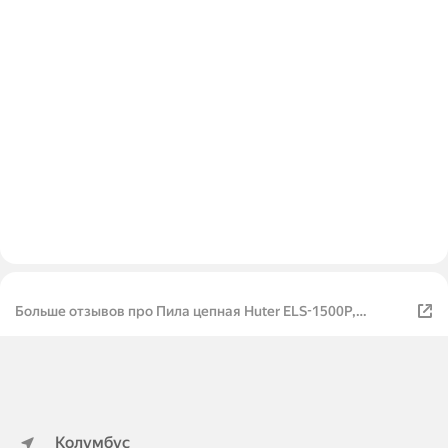
Больше отзывов про Пила цепная Huter ELS-1500P,
электрическая, 1500 Вт, 12", шаг 3/8", 1.3 мм, 45 зв.
Колумбус