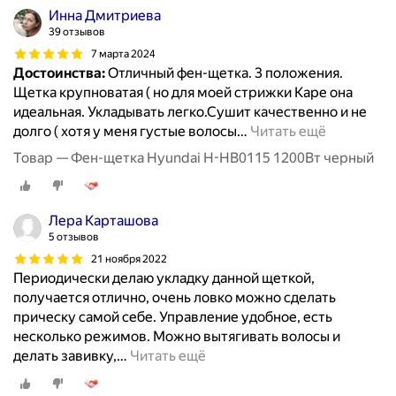
Инна Дмитриева
39 отзывов
7 марта 2024
Достоинства:
Отличный фен-щетка. 3 положения.
Щетка крупноватая ( но для моей стрижки Каре она
идеальная. Укладывать легко.Сушит качественно и не
долго ( хотя у меня густые волосы
…
Читать ещё
Товар — Фен-щетка Hyundai H-HB0115 1200Вт черный
Лера Карташова
5 отзывов
21 ноября 2022
Периодически делаю укладку данной щеткой,
получается отлично, очень ловко можно сделать
прическу самой себе. Управление удобное, есть
несколько режимов. Можно вытягивать волосы и
делать завивку,
…
Читать ещё