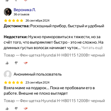
Вероника Л.
36 отзывов
26 сентября 2024
Достоинства:
Роскошный прибор, быстрый и удобный
Недостатки:
Нужно приноровиться к тяжести, но за
счёт того, что выпрямляет быстро - это не сложно. На
длинных густых волосах начинает чуток
…
Читать ещё
Товар — Фен-щетка Hyundai H-HB0115 1200Вт черный
Анонимный пользователь
23 сентября 2024
Взяла маме на подарок... Пока не пробовали его в
работе. Внешне не плохо выглядет
Товар — Фен-щетка Hyundai H-HB0115 1200Вт черный