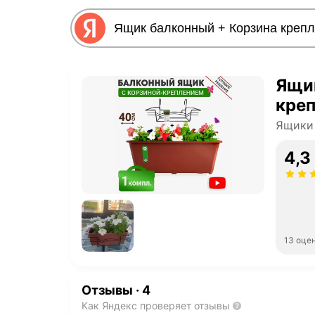
Ящи
креп
Ящики 
4,3
13 оце
Отзывы
·
4
Как Яндекс проверяет отзывы