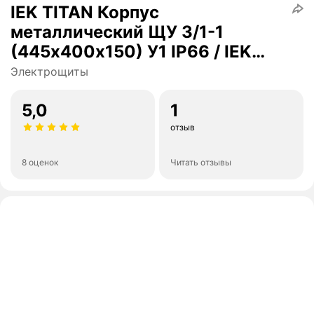
IEK TITAN Корпус
металлический ЩУ 3/1-1
(445х400х150) У1 IP66 / IEK
4606056089592
Электрощиты
5,0
1
отзыв
8 оценок
Читать отзывы