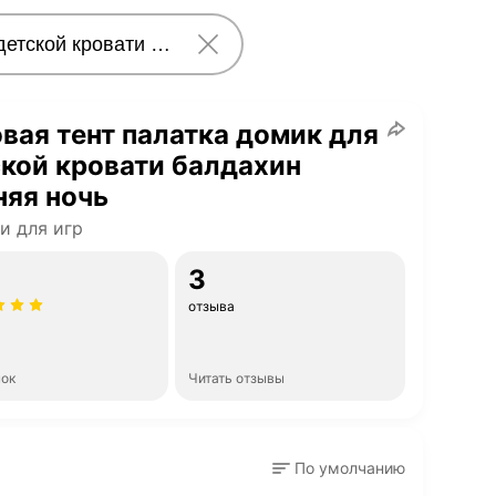
вая тент палатка домик для
кой кровати балдахин
яя ночь
и для игр
3
отзыва
нок
Читать отзывы
По умолчанию