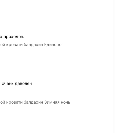
х проходов.
кой кровати балдахин Единорог
к очень даволен
кой кровати балдахин Зимняя ночь