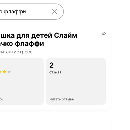
шка для детей Слайм
ачко флаффи
и-антистресс
2
отзыва
ки
Читать отзывы