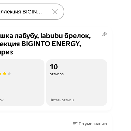
шка лабубу, labubu брелок,
екция BIGINTO ENERGY,
приз
10
отзывов
ок
Читать отзывы
По умолчанию