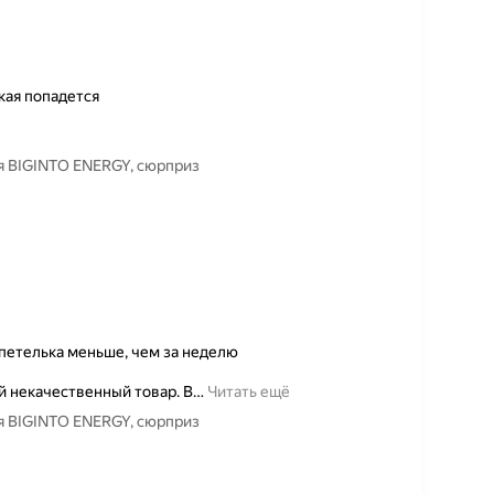
акая попадется
ия BIGINTO ENERGY, сюрприз
 петелька меньше, чем за неделю
ой некачественный товар. В
…
Читать ещё
ия BIGINTO ENERGY, сюрприз