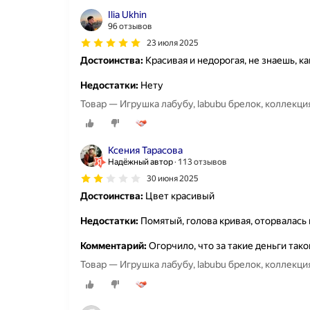
Ilia Ukhin
96 отзывов
23 июля 2025
Достоинства:
Красивая и недорогая, не знаешь, к
Недостатки:
Нету
Товар — Игрушка лабубу, labubu брелок, коллекц
Ксения Тарасова
Надёжный автор
113 отзывов
30 июня 2025
Достоинства:
Цвет красивый
Недостатки:
Помятый, голова кривая, оторвалась
Комментарий:
Огорчило, что за такие деньги так
Товар — Игрушка лабубу, labubu брелок, коллекц