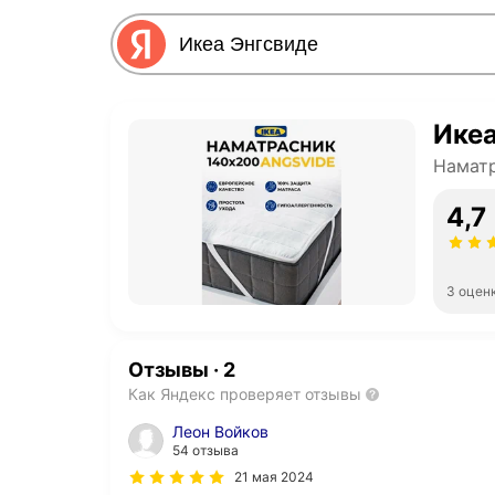
Икеа
Наматр
4,7
3 оцен
Отзывы
·
2
Как Яндекс проверяет отзывы
Леон Войков
54 отзыва
21 мая 2024