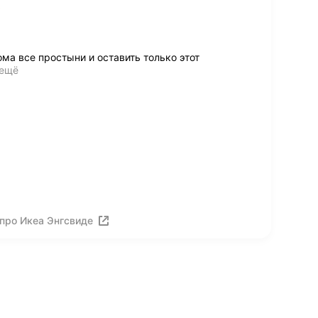
ь
а все простыни и оставить только этот
 ещё
про Икеа Энгсвиде