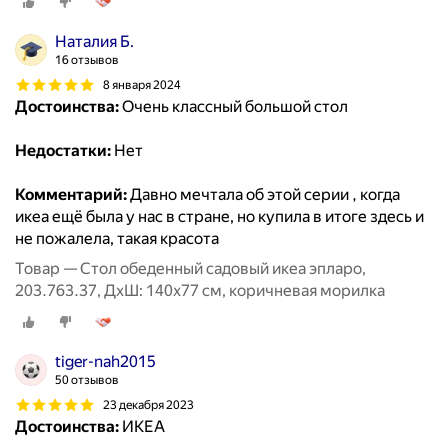
Наталия Б.
16 отзывов
8 января 2024
Достоинства:
Очень классный большой стол
Недостатки:
Нет
Комментарий:
Давно мечтала об этой серии , когда
икеа ещё была у нас в стране, но купила в итоге здесь и
не пожалела, такая красота
Товар — Стол обеденный садовый икеа эпларо,
203.763.37, ДхШ: 140х77 см, коричневая морилка
tiger-nah2015
50 отзывов
23 декабря 2023
Достоинства:
ИКЕА