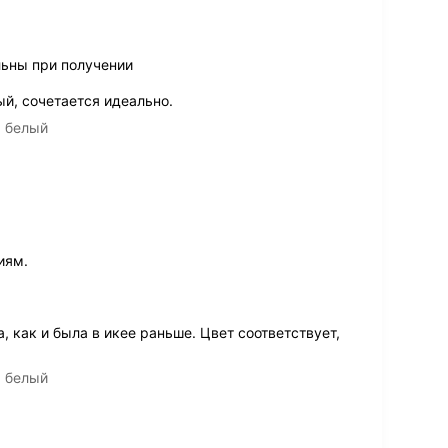
льны при получении
й, сочетается идеально.
а белый
иям.
 как и была в икее раньше. Цвет соответствует,
а белый