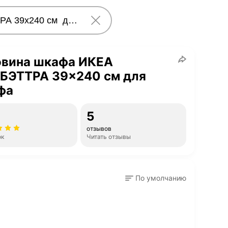
овина шкафа ИКЕА
ЭТТРА 39x240 см для
фа
5
отзывов
ок
Читать отзывы
По умолчанию