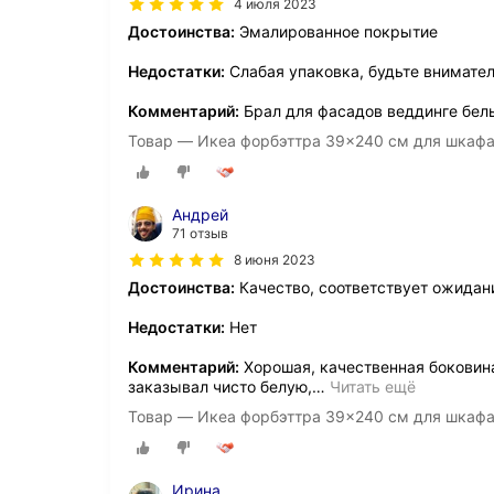
4 июля 2023
Достоинства:
Эмалированное покрытие
Недостатки:
Слабая упаковка, будьте внимате
Комментарий:
Брал для фасадов веддинге белы
Товар — Икеа форбэттра 39x240 см для шкаф
Андрей
71 отзыв
8 июня 2023
Достоинства:
Качество, соответствует ожидан
Недостатки:
Нет
Комментарий:
Хорошая, качественная боковина,
заказывал чисто белую,
…
Читать ещё
Товар — Икеа форбэттра 39x240 см для шкаф
Ирина