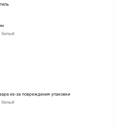
тиль
ин
а белый
варе из-за повреждения упаковки
а белый