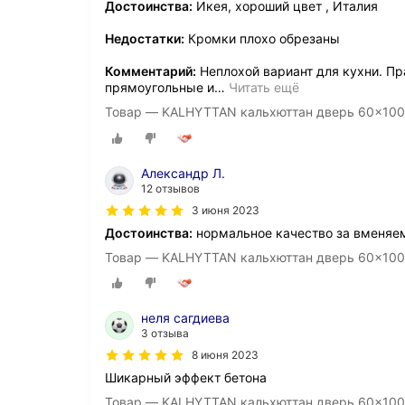
Достоинства:
Икея, хороший цвет , Италия
Недостатки:
Кромки плохо обрезаны
Комментарий:
Неплохой вариант для кухни. Пр
прямоугольные и
…
Читать ещё
Товар — KALHYTTAN кальхюттан дверь 60x100
Александр Л.
12 отзывов
3 июня 2023
Достоинства:
нормальное качество за вменяе
Товар — KALHYTTAN кальхюттан дверь 60x100
неля сагдиева
3 отзыва
8 июня 2023
Шикарный эффект бетона
Товар — KALHYTTAN кальхюттан дверь 60x100