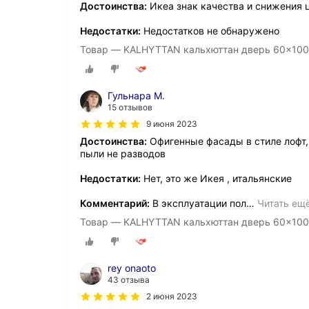
Достоинства:
Икеа знак качества и снижения 
Недостатки:
Недостатков не обнаружено
Товар — KALHYTTAN кальхюттан дверь 60x100
Гульнара М.
15 отзывов
9 июня 2023
Достоинства:
Офигенные фасады в стиле лофт, 
пыли не разводов
Недостатки:
Нет, это же Икея , итальянские
Комментарий:
В эксплуатации пол
…
Читать ещ
Товар — KALHYTTAN кальхюттан дверь 60x100
rey onaoto
43 отзыва
2 июня 2023