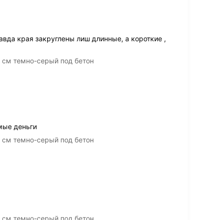
авда края закруглены лиш длинные, а короткие ,
 см темно-серый под бетон
мые деньги
 см темно-серый под бетон
 см темно-серый под бетон