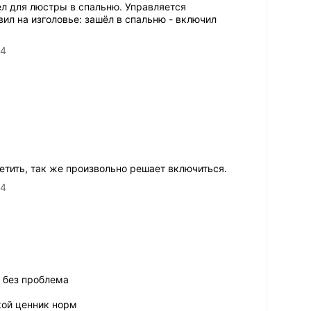
ел для люстры в спальню. Управляется
вил на изголовье: зашёл в спальню - включил
14
тить, так же произвольно решает включиться.
14
 без проблема
кой ценник норм