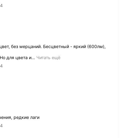
14
цвет, без мерцаний. Бесцветный - яркий (600лм),
Но для цвета и
…
Читать ещё
14
ения, редкие лаги
14