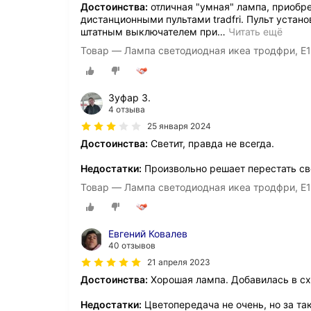
Достоинства:
отличная "умная" лампа, приобр
дистанционными пультами tradfri. Пульт устано
штатным выключателем при
…
Читать ещё
Товар — Лампа светодиодная икеа тродфри, E
Зуфар З.
4 отзыва
25 января 2024
Достоинства:
Светит, правда не всегда.
Недостатки:
Произвольно решает перестать све
Товар — Лампа светодиодная икеа тродфри, E
Евгений Ковалев
40 отзывов
21 апреля 2023
Достоинства:
Хорошая лампа. Добавилась в сх
Недостатки:
Цветопередача не очень, но за та