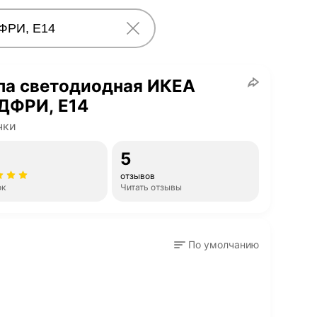
па светодиодная ИКЕА
ДФРИ, E14
чки
5
отзывов
ок
Читать отзывы
По умолчанию